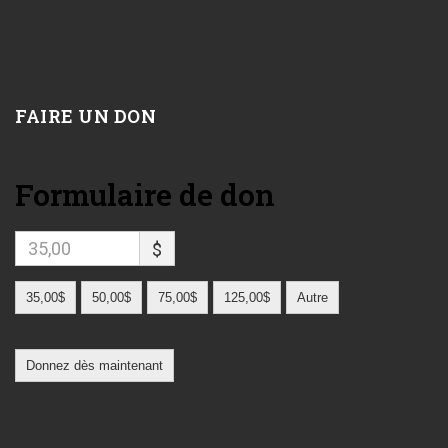
FAIRE UN DON
Formulaire de don
$
35,00$
50,00$
75,00$
125,00$
Autre
Donnez dès maintenant