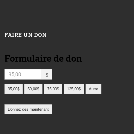
FAIRE UN DON
Formulaire de don
$
35,00$
50,00$
75,00$
125,00$
Autre
Donnez dès maintenant