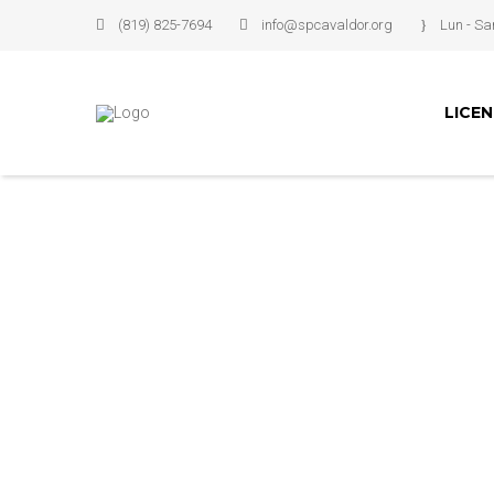
(819) 825-7694
info@spcavaldor.org
Lun - Sa
LICE