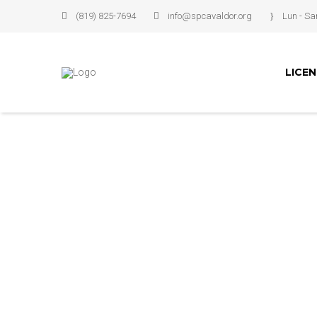
(819) 825-7694
info@spcavaldor.org
Lun - Sa
LICE